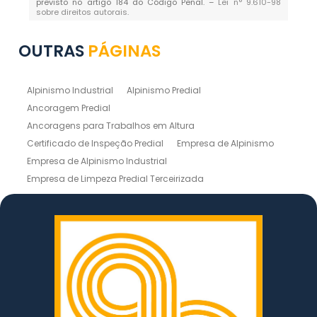
previsto no artigo 184 do Código Penal. –
Lei n° 9.610-98
sobre direitos autorais
.
OUTRAS
PÁGINAS
Alpinismo Industrial
Alpinismo Predial
Ancoragem Predial
Ancoragens para Trabalhos em Altura
Certificado de Inspeção Predial
Empresa de Alpinismo
Empresa de Alpinismo Industrial
Empresa de Limpeza Predial Terceirizada
Empresas de Limpeza de Fachadas
Inspeção de Estruturas
Inspeção Predial
Instalação de Linhas de Vida
Laudo de Inspeção Predial
Laudo Técnico de Inspeção Predial
Lavagem de Prédio
Limpeza de Fachada em Altura
Limpeza de Fachada Predial
Limpeza de Silos