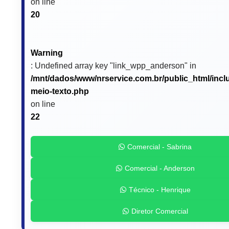
on line
20
Warning
: Undefined array key "link_wpp_anderson" in
/mnt/dados/www/nrservice.com.br/public_html/incl
meio-texto.php
on line
22
Comercial - Sabrina
Comercial - Anderson
Técnico - Henrique
Diretor Comercial