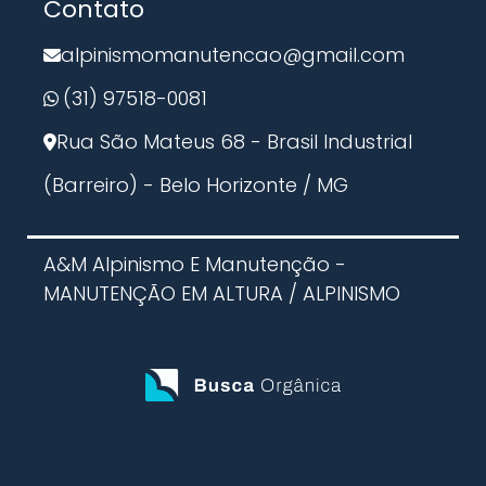
Contato
Limpeza de Tanques Industriais
Trabalho em Altura NR 35
Inspeção com Drone
alpinismomanutencao@gmail.com
Inspeção Predial com Drone
(31) 97518-0081
Rua São Mateus 68 - Brasil Industrial
(Barreiro) - Belo Horizonte / MG
A&M Alpinismo E Manutenção -
MANUTENÇÃO EM ALTURA / ALPINISMO