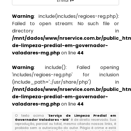
Enviar
Warning
: include(includes/regioes-reg.php):
Failed to open stream: No such file or
directory in
/mnt/dados/www/nrservice.com.br/public_htm
de-limpeza-predial-em-governador-
valadares-mg.php
on line
44
Warning
: include(): Failed opening
'includes/regioes-reg.php' for inclusion
(include_path='.:/usr/share/php') in
/mnt/dados/www/nrservice.com.br/public_htm
de-limpeza-predial-em-governador-
valadares-mg.php
on line
44
O texto acima "
Serviço de Limpeza Predial em
Governador Valadares - MG
" é de direito reservado. Sua
reprodução, parcial ou total, mesmo citando nossos links, é
proibida sem a autorização do autor. Plágio é crime e está