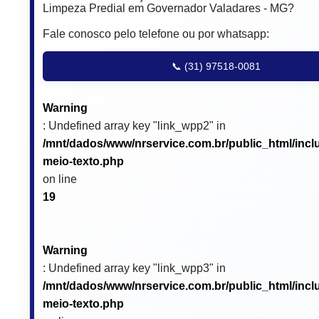
Limpeza Predial em Governador Valadares - MG?
Fale conosco pelo telefone ou por whatsapp:
📞 (31) 97518-0081
Warning
: Undefined array key "link_wpp2" in
/mnt/dados/www/nrservice.com.br/public_html/incl
meio-texto.php
on line
19
Warning
: Undefined array key "link_wpp3" in
/mnt/dados/www/nrservice.com.br/public_html/incl
meio-texto.php