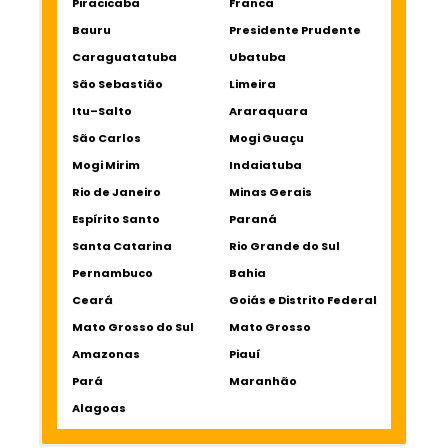
Piracicaba
Franca
Bauru
Presidente Prudente
Caraguatatuba
Ubatuba
São Sebastião
Limeira
Itu–Salto
Araraquara
São Carlos
Mogi Guaçu
Mogi Mirim
Indaiatuba
Rio de Janeiro
Minas Gerais
Espírito Santo
Paraná
Santa Catarina
Rio Grande do Sul
Pernambuco
Bahia
Ceará
Goiás e Distrito Federal
Mato Grosso do Sul
Mato Grosso
Amazonas
Piauí
Pará
Maranhão
Alagoas