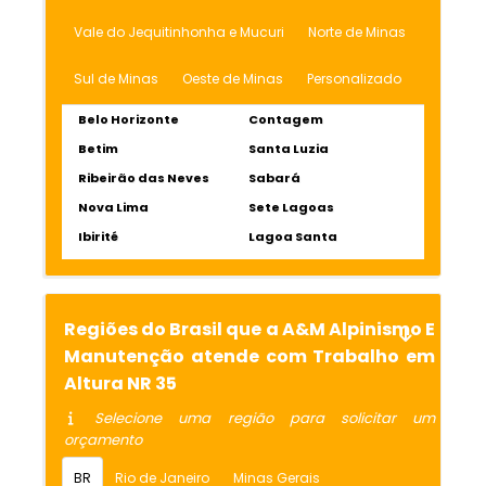
Vale do Jequitinhonha e Mucuri
Norte de Minas
Sul de Minas
Oeste de Minas
Personalizado
Belo Horizonte
Contagem
Betim
Santa Luzia
Ribeirão das Neves
Sabará
Nova Lima
Sete Lagoas
Ibirité
Lagoa Santa
Regiões do Brasil que a A&M Alpinismo E
Manutenção atende com Trabalho em
Altura NR 35
Selecione uma região para solicitar um
orçamento
BR
Rio de Janeiro
Minas Gerais