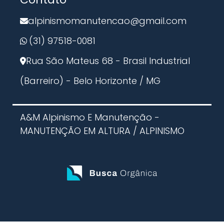
Trabalho em Altura NR 35
Inspeção com Drone
alpinismomanutencao@gmail.com
Inspeção Predial com Drone
(31) 97518-0081
Rua São Mateus 68 - Brasil Industrial
(Barreiro) - Belo Horizonte / MG
A&M Alpinismo E Manutenção -
MANUTENÇÃO EM ALTURA / ALPINISMO