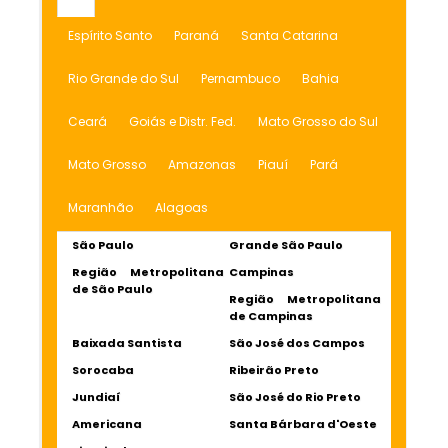
Espírito Santo
Paraná
Santa Catarina
Rio Grande do Sul
Pernambuco
Bahia
Ceará
Goiás e Distr. Fed.
Mato Grosso do Sul
Mato Grosso
Amazonas
Piauí
Pará
Maranhão
Alagoas
São Paulo
Grande São Paulo
Região Metropolitana
Campinas
de São Paulo
Região Metropolitana
de Campinas
Baixada Santista
São José dos Campos
Sorocaba
Ribeirão Preto
Jundiaí
São José do Rio Preto
Americana
Santa Bárbara d'Oeste