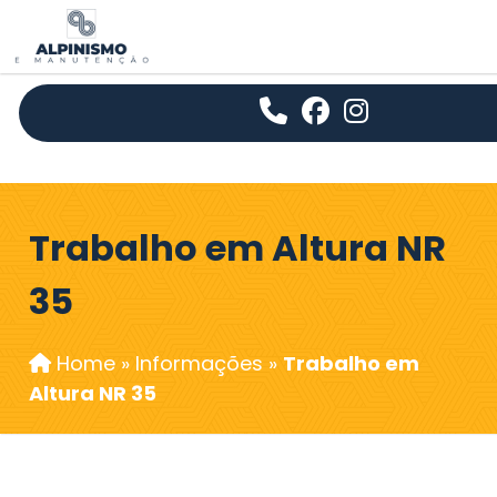
Trabalho em Altura NR
35
Home
»
Informações
»
Trabalho em
Altura NR 35