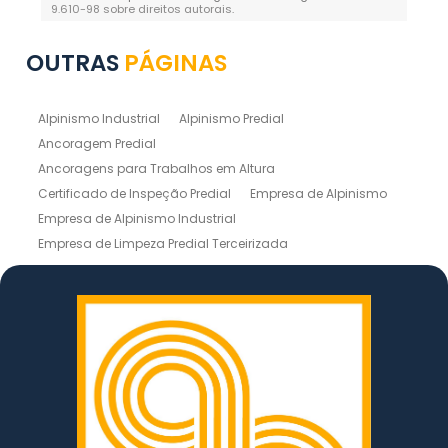
9.610-98 sobre direitos autorais
.
OUTRAS
PÁGINAS
Alpinismo Industrial
Alpinismo Predial
Ancoragem Predial
Ancoragens para Trabalhos em Altura
Certificado de Inspeção Predial
Empresa de Alpinismo
Empresa de Alpinismo Industrial
Empresa de Limpeza Predial Terceirizada
Empresas de Limpeza de Fachadas
Inspeção de Estruturas
Inspeção Predial
Instalação de Linhas de Vida
Laudo de Inspeção Predial
Laudo Técnico de Inspeção Predial
Lavagem de Prédio
Limpeza de Fachada em Altura
Limpeza de Fachada Predial
Limpeza de Silos
Limpeza de Telhados
Limpeza de Vidro em Altura