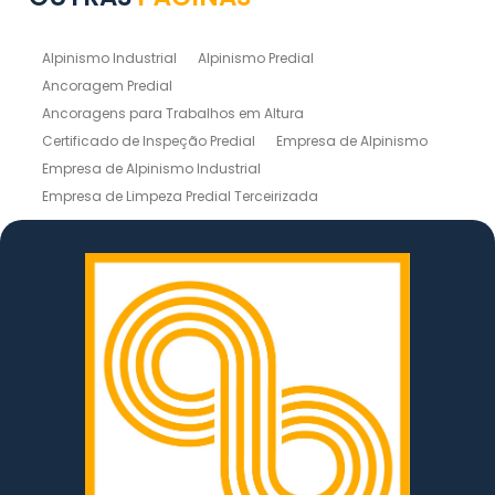
Alpinismo Industrial
Alpinismo Predial
Ancoragem Predial
Ancoragens para Trabalhos em Altura
Certificado de Inspeção Predial
Empresa de Alpinismo
Empresa de Alpinismo Industrial
Empresa de Limpeza Predial Terceirizada
Empresas de Limpeza de Fachadas
Inspeção de Estruturas
Inspeção Predial
Instalação de Linhas de Vida
Laudo de Inspeção Predial
Laudo Técnico de Inspeção Predial
Lavagem de Prédio
Limpeza de Fachada em Altura
Limpeza de Fachada Predial
Limpeza de Silos
Limpeza de Telhados
Limpeza de Vidro em Altura
Limpeza Predial Externa
Limpezas de Fachadas
Linha de Vida Móvel
Linha de Vida NR 35