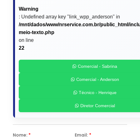
Warning
: Undefined array key "link_wpp_anderson" in
/mnt/dados/www/nrservice.com.br/public_html/incl
meio-texto.php
on line
22
Comercial - Sabrina
Comercial - Anderson
Técnico - Henrique
Diretor Comercial
Nome:
*
Email:
*