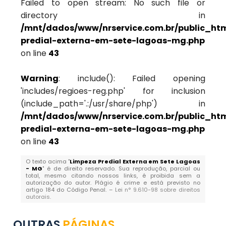
Failed to open stream: No such file or
directory in
/mnt/dados/www/nrservice.com.br/public_htm
predial-externa-em-sete-lagoas-mg.php
on line
43
Warning
: include(): Failed opening
'includes/regioes-reg.php' for inclusion
(include_path='.:/usr/share/php') in
/mnt/dados/www/nrservice.com.br/public_htm
predial-externa-em-sete-lagoas-mg.php
on line
43
O texto acima "
Limpeza Predial Externa em Sete Lagoas
- MG
" é de direito reservado. Sua reprodução, parcial ou
total, mesmo citando nossos links, é proibida sem a
autorização do autor. Plágio é crime e está previsto no
artigo 184 do Código Penal. –
Lei n° 9.610-98 sobre direitos
autorais
.
OUTRAS
PÁGINAS