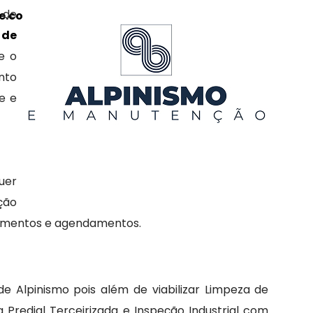
 de
.com.br/public_html/includes/botao-
 de
e o
nto
e e
uer
ação
rçamentos e agendamentos.
e Alpinismo pois além de viabilizar Limpeza de
Predial Terceirizada e Inspeção Industrial com