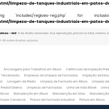
html/limpeza-de-tanques-industriais-em-patos-
'includes/regioes-reg.php' for inclusion 
html/limpeza-de-tanques-industriais-em-patos-
 Minas - MG
" é de direito reservado. Sua reprodução, parcial ou total, mesmo c
10-98 sobre direitos autorais
.
Ancoragens para Trabalhos em Altura
Certificado de Inspeção Pred
 Terceirizada
Empresas de Limpeza de Fachadas
Inspeção de Estru
al
Lavagem de Prédio
Limpeza de Fachada em Altura
Limpeza de
Predial Externa
Limpezas de Fachadas
Linha de Vida Móvel
Linha
ólicas
Manutenção em Altura
Manutenção em Silos
Manutenção 
achada Comercial
Pintura de Fachada Industrial
Pintura em Altura
gem NR 35
Relatório de Inspeção Predial
Serviço de Limpeza Predial