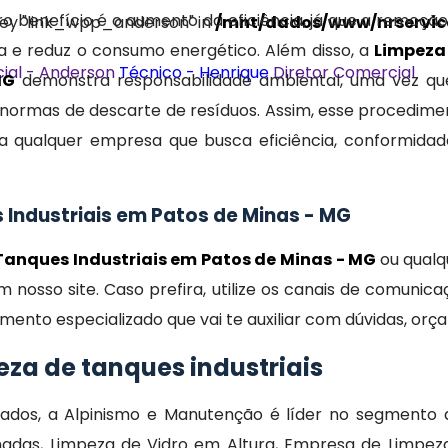
o benefício é o aumento da eficiência, já que a remoção
 key "link_wpp_anderson" in
/mnt/dados/www/nrservice
 e reduz o consumo energético. Além disso, a
Limpeza
ial - Anderson
Técnico - Henrique
Diretor Comercial
MG
demonstra responsabilidade ambiental, uma vez qu
 normas de descarte de resíduos. Assim, esse procedime
a qualquer empresa que busca eficiência, conformidad
 Industriais em Patos de Minas - MG
Tanques Industriais em Patos de Minas - MG
ou qualq
 nosso site. Caso prefira, utilize os canais de comunic
imento especializado que vai te auxiliar com dúvidas, o
eza de tanques industriais
ados, a Alpinismo e Manutenção é líder no segmento d
das, Limpeza de Vidro em Altura, Empresa de Limpeza 