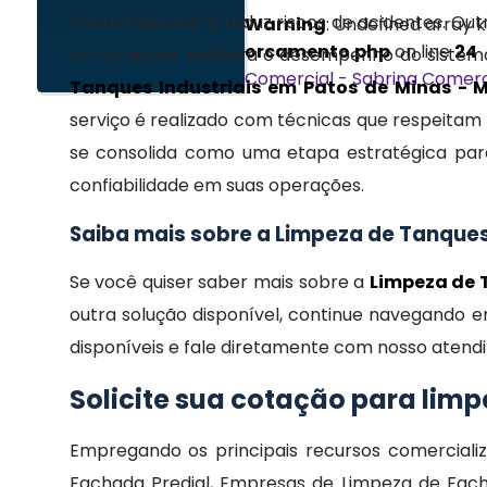
contaminações e reduz riscos de acidentes. Outr
Warning
: Undefined array
orcamento.php
on line
24
incrustações melhora o desempenho do sistema
Comercial - Sabrina
Comerc
Tanques Industriais em Patos de Minas - 
serviço é realizado com técnicas que respeitam
se consolida como uma etapa estratégica par
confiabilidade em suas operações.
Saiba mais sobre a Limpeza de Tanques
Se você quiser saber mais sobre a
Limpeza de 
outra solução disponível, continue navegando em
disponíveis e fale diretamente com nosso atend
Solicite sua cotação para limp
Empregando os principais recursos comercializ
Fachada Predial, Empresas de Limpeza de Facha