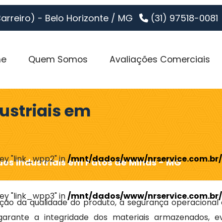
Barreiro) - Belo Horizonte / MG
(31) 97518-0081
e
Quem Somos
Avaliações Comerciais
ustriais em
key "link_wpp2" in
/mnt/dados/www/nrservice.com.br/
es Industriais em Patos de Minas - MG
key "link_wpp3" in
/mnt/dados/www/nrservice.com.br/
ação da qualidade do produto, a segurança operacional 
rante a integridade dos materiais armazenados, ev