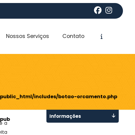
Nossos Serviços
Contato
public_html/includes/botao-orcamento.php
Informações
public_html/includes/botao-orcamento.php
e a
ita