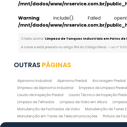
/mnt/dados/www/nrservice.com.br/public_
Warning
: include(): Failed opening 
/mnt/dados/www/nrservice.com.br/public_
O texto acima "
Limpeza de Tanques Industriais em Patos de
é crime e está previsto no artigo 184 do Código Penal. –
Lei n° 9.6
OUTRAS
PÁGINAS
Alpinismo Industrial
Alpinismo Predial
Ancoragem Predial
Empresa de Alpinismo Industrial
Empresa de Limpeza Predial
Laudo de Inspeção Predial
Laudo Técnico de Inspeção Predi
Limpeza de Telhados
Limpeza de Vidro em Altura
Limpeza 
Manutenção de Fachadas de Vidro
Manutenção de Torres E
Manutenção em Torres de Telecomunicações
Pintura de F
Pintura Industrial de Silos
Pintura Predial
Ponto de Ancora