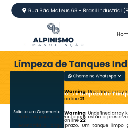
Rua São Mateus 68 - Brasil Industrial (
Hom
Limpeza de Tanques Ind
Patos de Minas - MG
Chame no WhatsApp
Warning
: Undefined array 
Home
»
Informações
»
Limpeza de Tanqu
on line
21
Solicite um Orçamento
Warning
: Undefined array 
Entre as principais vantagens estão a preserv
on line
22
economia a longo prazo. Um tanque limpo ga