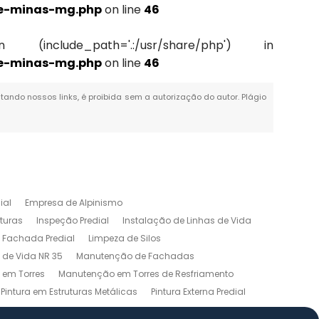
de-minas-mg.php
on line
46
(include_path='.:/usr/share/php') in
de-minas-mg.php
on line
46
itando nossos links, é proibida sem a autorização do autor. Plágio
ial
Empresa de Alpinismo
turas
Inspeção Predial
Instalação de Linhas de Vida
 Fachada Predial
Limpeza de Silos
 de Vida NR 35
Manutenção de Fachadas
em Torres
Manutenção em Torres de Resfriamento
Pintura em Estruturas Metálicas
Pintura Externa Predial
Serviços em Altura
Soldagem em Altura