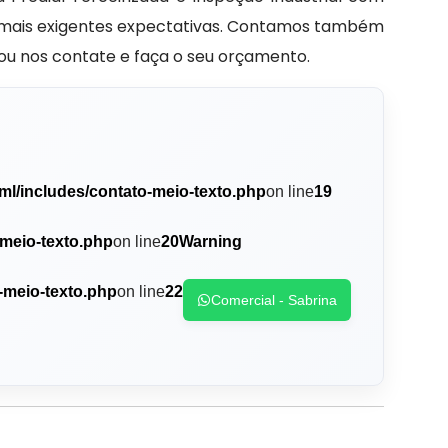
às mais exigentes expectativas. Contamos também
ou nos contate e faça o seu orçamento.
ml/includes/contato-meio-texto.php
on line
19
-meio-texto.php
on line
20
Warning
-meio-texto.php
on line
22
Comercial - Sabrina