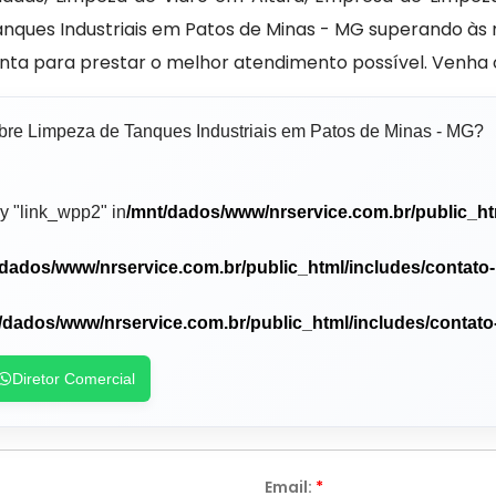
Tanques Industriais em Patos de Minas - MG superando 
onta para prestar o melhor atendimento possível. Venha 
obre Limpeza de Tanques Industriais em Patos de Minas - MG?
y "link_wpp2" in
/mnt/dados/www/nrservice.com.br/public_ht
/dados/www/nrservice.com.br/public_html/includes/contato
/dados/www/nrservice.com.br/public_html/includes/contato
Diretor Comercial
Email:
*