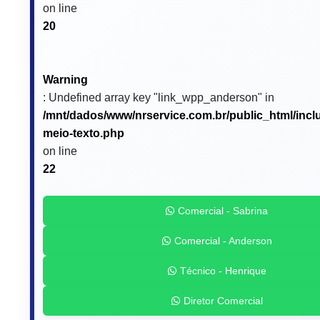
on line
20
Warning
: Undefined array key "link_wpp_anderson" in
/mnt/dados/www/nrservice.com.br/public_html/incl
meio-texto.php
on line
22
Comercial - Sabrina
Comercial - Anderson
Técnico - Henrique
Diretor Comercial