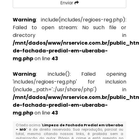
Enviar
Warning
: include(includes/regioes-reg.php):
Failed to open stream: No such file or
directory in
/mnt/dados/www/nrservice.com.br/public_htm
de-fachada-predial-em-uberaba-
mg.php
on line
43
Warning
: include(): Failed opening
'includes/regioes-reg.php' for inclusion
(include_path='.:/usr/share/php') in
/mnt/dados/www/nrservice.com.br/public_htm
de-fachada-predial-em-uberaba-
mg.php
on line
43
O texto acima "
Limpeza de Fachada Predial em Uberaba
- MG
" é de direito reservado. Sua reprodução, parcial ou
total, mesmo citando nossos links, é proibida sem a
autorização do autor. Plágio é crime e está previsto no