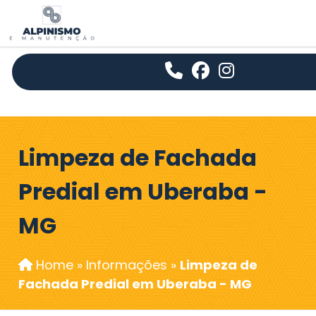
Limpeza de Fachada
Predial em Uberaba -
MG
Home
»
Informações
»
Limpeza de
Fachada Predial em Uberaba - MG