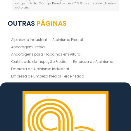
artigo 184 do Código Penal. –
Lei n° 9.610-98 sobre direitos
autorais
.
OUTRAS
PÁGINAS
Alpinismo Industrial
Alpinismo Predial
Ancoragem Predial
Ancoragens para Trabalhos em Altura
Certificado de Inspeção Predial
Empresa de Alpinismo
Empresa de Alpinismo Industrial
Empresa de Limpeza Predial Terceirizada
Empresas de Limpeza de Fachadas
Inspeção de Estruturas
Inspeção Predial
Instalação de Linhas de Vida
Laudo de Inspeção Predial
Laudo Técnico de Inspeção Predial
Lavagem de Prédio
Limpeza de Fachada em Altura
Limpeza de Fachada Predial
Limpeza de Silos