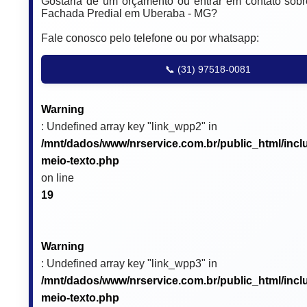
Gostaria de um orçamento ou entrar em contato sob
Fachada Predial em Uberaba - MG?
Fale conosco pelo telefone ou por whatsapp:
📞 (31) 97518-0081
Warning
: Undefined array key "link_wpp2" in
/mnt/dados/www/nrservice.com.br/public_html/incl
meio-texto.php
on line
19
Warning
: Undefined array key "link_wpp3" in
/mnt/dados/www/nrservice.com.br/public_html/incl
meio-texto.php