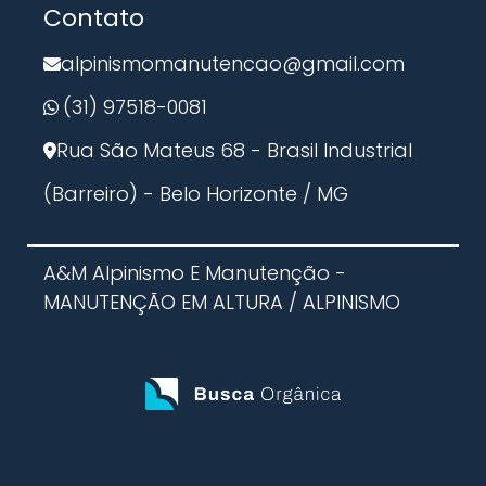
Contato
Limpeza de Tanques Industriais
Trabalho em Altura NR 35
Inspeção com Drone
alpinismomanutencao@gmail.com
Inspeção Predial com Drone
(31) 97518-0081
Rua São Mateus 68 - Brasil Industrial
(Barreiro) - Belo Horizonte / MG
A&M Alpinismo E Manutenção -
MANUTENÇÃO EM ALTURA / ALPINISMO