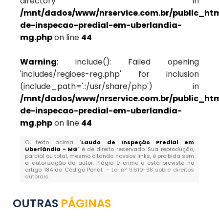
directory in
/mnt/dados/www/nrservice.com.br/public_ht
de-inspecao-predial-em-uberlandia-
mg.php
on line
44
Warning
: include(): Failed opening
'includes/regioes-reg.php' for inclusion
(include_path='.:/usr/share/php') in
/mnt/dados/www/nrservice.com.br/public_ht
de-inspecao-predial-em-uberlandia-
mg.php
on line
44
O texto acima "
Laudo de Inspeção Predial em
Uberlândia - MG
" é de direito reservado. Sua reprodução,
parcial ou total, mesmo citando nossos links, é proibida sem
a autorização do autor. Plágio é crime e está previsto no
artigo 184 do Código Penal. –
Lei n° 9.610-98 sobre direitos
autorais
.
OUTRAS
PÁGINAS