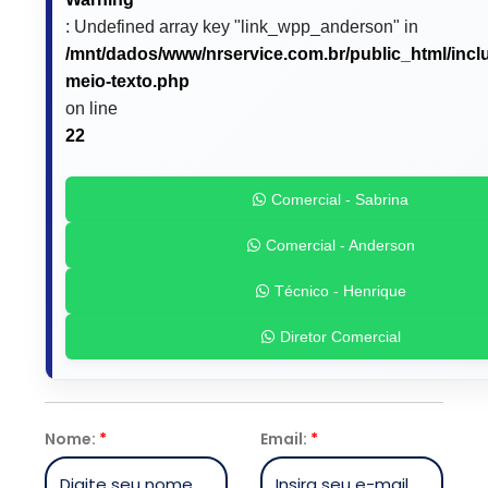
: Undefined array key "link_wpp_anderson" in
/mnt/dados/www/nrservice.com.br/public_html/incl
meio-texto.php
on line
22
Comercial - Sabrina
Comercial - Anderson
Técnico - Henrique
Diretor Comercial
Nome:
*
Email:
*