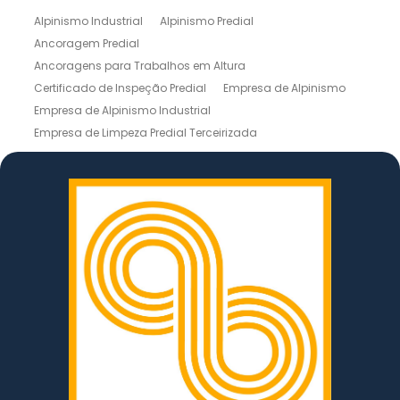
Alpinismo Industrial
Alpinismo Predial
Ancoragem Predial
Ancoragens para Trabalhos em Altura
Certificado de Inspeção Predial
Empresa de Alpinismo
Empresa de Alpinismo Industrial
Empresa de Limpeza Predial Terceirizada
Empresas de Limpeza de Fachadas
Inspeção de Estruturas
Inspeção Predial
Instalação de Linhas de Vida
Laudo de Inspeção Predial
Laudo Técnico de Inspeção Predial
Lavagem de Prédio
Limpeza de Fachada em Altura
Limpeza de Fachada Predial
Limpeza de Silos
Limpeza de Telhados
Limpeza de Vidro em Altura
Limpeza Predial Externa
Limpezas de Fachadas
Linha de Vida Móvel
Linha de Vida NR 35
Manutenção de Fachadas