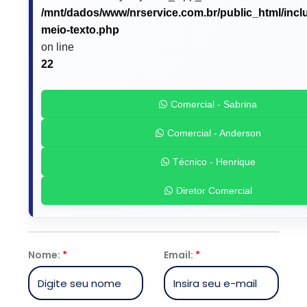
/mnt/dados/www/nrservice.com.br/public_html/incl
meio-texto.php
on line
22
Comercial - Sabrina
Comercial - Anderson
Técnico - Henrique
Diretor Comercial
Nome:
*
Email:
*