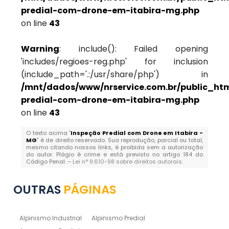
predial-com-drone-em-itabira-mg.php
on line
43
Warning
: include(): Failed opening
'includes/regioes-reg.php' for inclusion
(include_path='.:/usr/share/php') in
/mnt/dados/www/nrservice.com.br/public_htm
predial-com-drone-em-itabira-mg.php
on line
43
O texto acima "
Inspeção Predial com Drone em Itabira -
MG
" é de direito reservado. Sua reprodução, parcial ou total,
mesmo citando nossos links, é proibida sem a autorização
do autor. Plágio é crime e está previsto no artigo 184 do
Código Penal. –
Lei n° 9.610-98 sobre direitos autorais
.
OUTRAS
PÁGINAS
Alpinismo Industrial
Alpinismo Predial