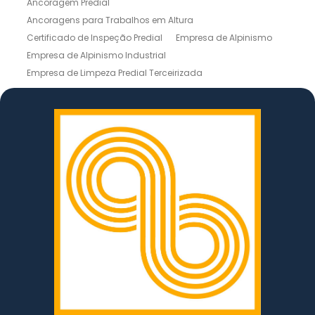
Ancoragem Predial
Ancoragens para Trabalhos em Altura
Certificado de Inspeção Predial
Empresa de Alpinismo
Empresa de Alpinismo Industrial
Empresa de Limpeza Predial Terceirizada
Empresas de Limpeza de Fachadas
Inspeção de Estruturas
Inspeção Predial
Instalação de Linhas de Vida
Laudo de Inspeção Predial
Laudo Técnico de Inspeção Predial
Lavagem de Prédio
Limpeza de Fachada em Altura
Limpeza de Fachada Predial
Limpeza de Silos
Limpeza de Telhados
Limpeza de Vidro em Altura
Limpeza Predial Externa
Limpezas de Fachadas
Linha de Vida Móvel
Linha de Vida NR 35
Manutenção de Fachadas
Manutenção de Fachadas de Vidro
Manutenção de Torres Eólicas
Manutenção em Altura