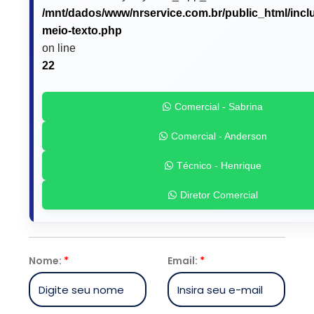
/mnt/dados/www/nrservice.com.br/public_html/incl
meio-texto.php
on line
22
Comercial - Sabrina
Comercial - Anderson
Técnico - Henrique
Diretor Comercial
Nome:
*
Email:
*