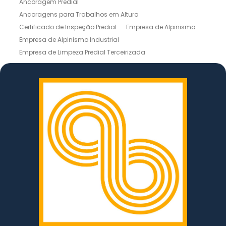
Ancoragem Predial
Ancoragens para Trabalhos em Altura
Certificado de Inspeção Predial
Empresa de Alpinismo
Empresa de Alpinismo Industrial
Empresa de Limpeza Predial Terceirizada
Empresas de Limpeza de Fachadas
Inspeção de Estruturas
Inspeção Predial
Instalação de Linhas de Vida
Laudo de Inspeção Predial
Laudo Técnico de Inspeção Predial
Lavagem de Prédio
Limpeza de Fachada em Altura
Limpeza de Fachada Predial
Limpeza de Silos
Limpeza de Telhados
Limpeza de Vidro em Altura
Limpeza Predial Externa
Limpezas de Fachadas
Linha de Vida Móvel
Linha de Vida NR 35
Manutenção de Fachadas
Manutenção de Fachadas de Vidro
Manutenção de Torres Eólicas
Manutenção em Altura