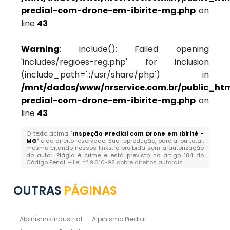
predial-com-drone-em-ibirite-mg.php
on
line
43
Warning
: include(): Failed opening
'includes/regioes-reg.php' for inclusion
(include_path='.:/usr/share/php') in
/mnt/dados/www/nrservice.com.br/public_htm
predial-com-drone-em-ibirite-mg.php
on
line
43
O texto acima "
Inspeção Predial com Drone em Ibirité -
MG
" é de direito reservado. Sua reprodução, parcial ou total,
mesmo citando nossos links, é proibida sem a autorização
do autor. Plágio é crime e está previsto no artigo 184 do
Código Penal. –
Lei n° 9.610-98 sobre direitos autorais
.
OUTRAS
PÁGINAS
Alpinismo Industrial
Alpinismo Predial