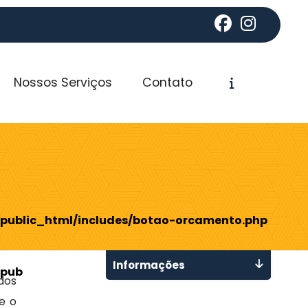
Nossos Serviços
Contato
public_html/includes/botao-orcamento.php
Informações
public_html/includes/botao-orcamento.php
dos
e o