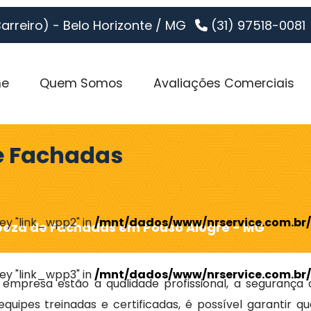
Barreiro) - Belo Horizonte / MG
(31) 97518-0081
e
Quem Somos
Avaliações Comerciais
e Fachadas
key "link_wpp2" in
/mnt/dados/www/nrservice.com.br/
eza de Fachadas em Pouso Alegre - MG
key "link_wpp3" in
/mnt/dados/www/nrservice.com.br/
 empresa estão a qualidade profissional, a segurança 
uipes treinadas e certificadas, é possível garantir qu