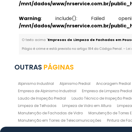
/mnt/dados/www/nrservice.com.br/public
Warning
: include(): Failed opening 
/mnt/dados/www/nrservice.com.br/public
O texto acima "
Empresas de Limpeza de Fachadas em Pous
Plágio é crime e está previsto no artigo 184 do Código Penal. –
Lei
OUTRAS
PÁGINAS
Alpinismo Industrial
Alpinismo Predial
Ancoragem Predial
Empresa de Alpinismo Industrial
Empresa de Limpeza Predial
Laudo de Inspeção Predial
Laudo Técnico de Inspeção Predi
Limpeza de Telhados
Limpeza de Vidro em Altura
Limpeza 
Manutenção de Fachadas de Vidro
Manutenção de Torres E
Manutenção em Torres de Telecomunicações
Pintura de F
Pintura Industrial de Silos
Pintura Predial
Ponto de Ancora