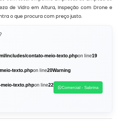
eza de Vidro em Altura, Inspeção com Drone e
ntra o que procura com preço justo.
?
ml/includes/contato-meio-texto.php
on line
19
-meio-texto.php
on line
20
Warning
-meio-texto.php
on line
22
Comercial - Sabrina