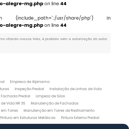
o-alegre-mg.php
on line
44
(include_path='.:/usr/share/php') in
o-alegre-mg.php
on line
44
esmo citando nossos links, é proibida sem a autorização do autor.
ial
Empresa de Alpinismo
turas
Inspeção Predial
Instalação de Linhas de Vida
 Fachada Predial
Limpeza de Silos
 de Vida NR 35
Manutenção de Fachadas
em Torres
Manutenção em Torres de Resfriamento
Pintura em Estruturas Metálicas
Pintura Externa Predial
Serviços em Altura
Soldagem em Altura