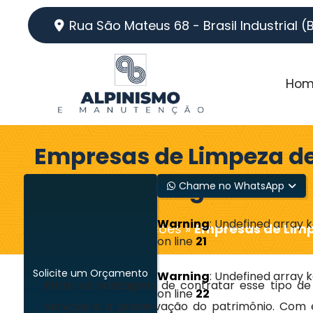
Rua São Mateus 68 - Brasil Industrial (
Hom
Empresas de Limpeza d
em Pouso Alegre - MG
Chame no WhatsApp
Warning
: Undefined array 
Home
»
Informações
»
Empresas de Limp
on line
21
Solicite um Orçamento
Warning
: Undefined array 
Entre as vantagens de contratar esse tipo de
on line
22
serviços e a preservação do patrimônio. Com eq