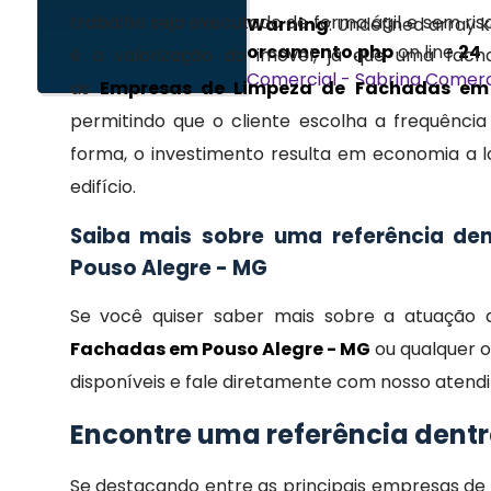
trabalho seja executado de forma ágil e sem risc
Warning
: Undefined array
orcamento.php
on line
24
é a valorização do imóvel, já que uma facha
Comercial - Sabrina
Comerc
as
Empresas de Limpeza de Fachadas em
permitindo que o cliente escolha a frequênci
forma, o investimento resulta em economia a l
edifício.
Saiba mais sobre uma referência de
Pouso Alegre - MG
Se você quiser saber mais sobre a atuação
Fachadas em Pouso Alegre - MG
ou qualquer o
disponíveis e fale diretamente com nosso atend
Encontre uma referência dent
Se destacando entre as principais empresas d