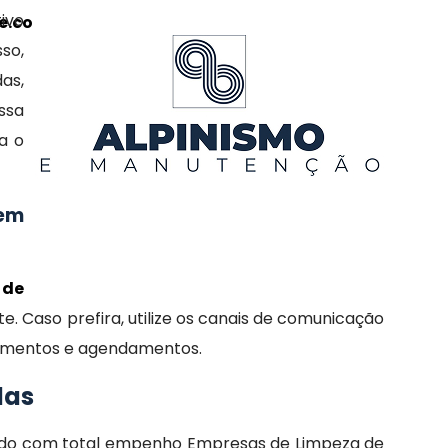
tivo
.com.br/public_html/includes/botao-
so,
as,
ssa
a o
 em
 de
e. Caso prefira, utilize os canais de comunicação
rçamentos e agendamentos.
das
ando com total empenho Empresas de Limpeza de