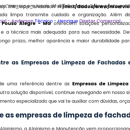
os, mesmo em locais de difícil acesso. Outro ponto posi
 key "link_wpp_anderson" in
/mnt/dados/www/nrservice
da limpa transmite cuidado e organização. Além dis
ial - Anderson
Técnico - Henrique
Diretor Comercial
 Pouso Alegre - MG
oferecem soluções personalizad
a e a técnica mais adequada para sua necessidade. De
ongo prazo, melhor aparência e maior durabilidade par
ntre as Empresas de Limpeza de Fachadas
 de uma referência dentre as
Empresas de Limpeza
utra solução disponível, continue navegando em nosso sit
imento especializado que vai te auxiliar com dúvidas, o
re as empresas de limpeza de facha
e Alpinismo, a Alpinismo e Manutenção vem proporcion