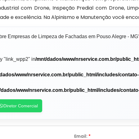
dustrial com Drone, Inspeção Predial com Drone, Limp
dade e excelência. Na Alpinismo e Manutenção você enco
sobre Empresas de Limpeza de Fachadas em Pouso Alegre - MG
y "link_wpp2" in
/mnt/dados/www/nrservice.com.br/public_ht
/dados/www/nrservice.com.br/public_html/includes/contato
/dados/www/nrservice.com.br/public_html/includes/contato
Diretor Comercial
Email:
*