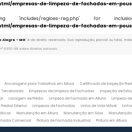
_html/empresas-de-limpeza-de-fachadas-em-pous
'includes/regioes-reg.php' for inclusion 
_html/empresas-de-limpeza-de-fachadas-em-pous
o Alegre - MG
" é de direito reservado. Sua reprodução, parcial ou total, m
 n° 9.610-98 sobre direitos autorais
.
Ancoragens para Trabalhos em Altura
Certificado de Inspeção Pred
 Terceirizada
Empresas de Limpeza de Fachadas
Inspeção de Estru
al
Lavagem de Prédio
Limpeza de Fachada em Altura
Limpeza de
Predial Externa
Limpezas de Fachadas
Linha de Vida Móvel
Linha
ólicas
Manutenção em Altura
Manutenção em Silos
Manutenção 
achada Comercial
Pintura de Fachada Industrial
Pintura em Altura
gem NR 35
Relatório de Inspeção Predial
Serviço de Limpeza Predial