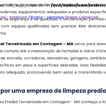
 diário. Esse tipo de serviço é realizado por profissio
 key "link_wpp_anderson" in
/mnt/dados/www/nrservice
s modernas, equipamentos adequados e produtos específi
ial - Anderson
Técnico - Henrique
Diretor Comercial
 de segurança e de qualidade. A terceirização permite 
om equipes qualificadas sem precisar lidar diretame
ios.
ial Terceirizada em Contagem - MG
serve para aten
as comuns até a manutenção de fachadas e vidros. Entre
de entrada, corredores, elevadores, garagens, sanitário
ficos em pisos e superfícies delicadas. Essa flexibilid
to adequado, promovendo bem-estar e transmitindo um
 por uma empresa de limpeza predial
za Predial Terceirizada em Contagem - MG conheça a Al