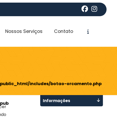
Nossos Serviços
Contato
public_html/includes/botao-orcamento.php
Informações
public_html/includes/botao-orcamento.php
cer
ndo