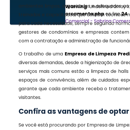
ambientes limpos, organizados e adequados ao uso
Warning
: Undefined array
orcamento.php
on line
24
treinados e capacitados, que utilizam técnica
Comercial - Sabrina
Comerc
para cada necessidade, sempre seguindo normas
gestores de condomínios e empresas contem c
com a contratação e administração de funcionár
O trabalho de uma
Empresa de Limpeza Pred
diversas demandas, desde a higienização de áre
serviços mais comuns estão a limpeza de halls 
espaços de convivência, além de cuidados especí
garante que cada ambiente receba o tratamen
visitantes.
Confira as vantagens de optar
Se você está procurando por Empresa de Limpe