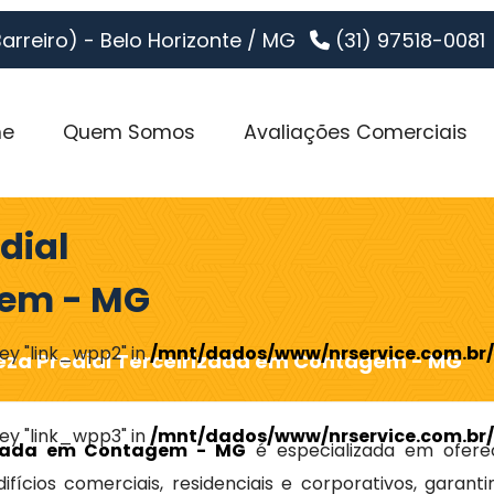
Barreiro) - Belo Horizonte / MG
(31) 97518-0081
e
Quem Somos
Avaliações Comerciais
dial
gem - MG
key "link_wpp2" in
/mnt/dados/www/nrservice.com.br/
za Predial Terceirizada em Contagem - MG
key "link_wpp3" in
/mnt/dados/www/nrservice.com.br/
rizada em Contagem - MG
é especializada em ofere
ícios comerciais, residenciais e corporativos, garanti