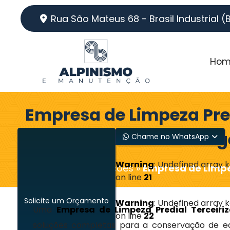
Rua São Mateus 68 - Brasil Industrial (
Hom
Empresa de Limpeza Pre
Terceirizada em Conta
Chame no WhatsApp
Warning
: Undefined array 
Home
»
Informações
»
Empresa de Limpe
on line
21
Solicite um Orçamento
Warning
: Undefined array 
Uma
Empresa de Limpeza Predial Tercei
on line
22
soluções completas para a conservação de edif