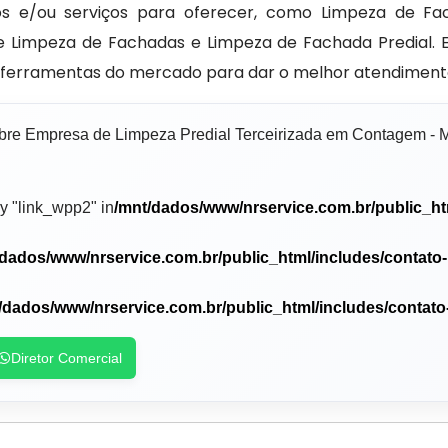
os e/ou serviços para oferecer, como Limpeza de Fa
e Limpeza de Fachadas e Limpeza de Fachada Predial.
 ferramentas do mercado para dar o melhor atendimento
obre Empresa de Limpeza Predial Terceirizada em Contagem -
y "link_wpp2" in
/mnt/dados/www/nrservice.com.br/public_ht
/dados/www/nrservice.com.br/public_html/includes/contato
/dados/www/nrservice.com.br/public_html/includes/contato
Diretor Comercial