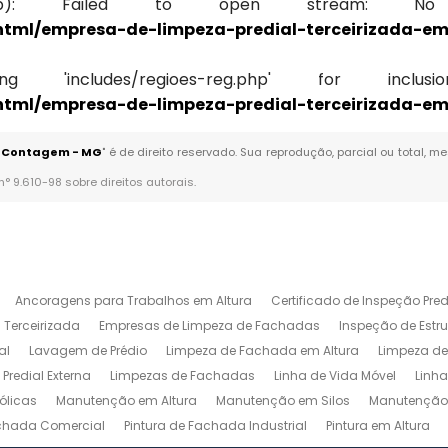
oes-reg.php): Failed to open stream
_html/empresa-de-limpeza-predial-terceirizada-
'includes/regioes-reg.php' for inclusion 
_html/empresa-de-limpeza-predial-terceirizada-
m Contagem - MG
" é de direito reservado. Sua reprodução, parcial ou total, 
 n° 9.610-98 sobre direitos autorais
.
Ancoragens para Trabalhos em Altura
Certificado de Inspeção Pred
 Terceirizada
Empresas de Limpeza de Fachadas
Inspeção de Estru
al
Lavagem de Prédio
Limpeza de Fachada em Altura
Limpeza de
Predial Externa
Limpezas de Fachadas
Linha de Vida Móvel
Linha
ólicas
Manutenção em Altura
Manutenção em Silos
Manutenção 
achada Comercial
Pintura de Fachada Industrial
Pintura em Altura