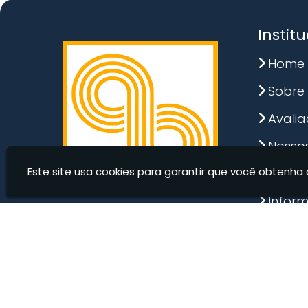
Pintura Industrial de Silos
Pintura Predial
Ponto de Ancora
Supressão de Vegetação
Inspeção Industrial com Drone
Instit
Home
Sobre
Avali
Nossos
Este site usa cookies para garantir que você obtenha 
Conta
Infor
A&M Alpinismo E Manutenção - MANUTENÇ
ALPINISMO