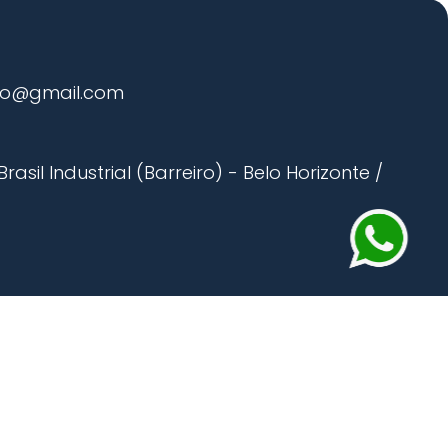
Serviços em Altura
Soldagem em Altura
 com Drone
Inspeção Predial com Drone
ao@gmail.com
asil Industrial (Barreiro) - Belo Horizonte /