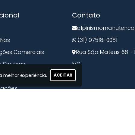
gem NR 35
Relatório de Inspeção Predial
Serviço de Limpeza Predial
Limpeza de Tanques Industriais
Trabalho em Altura NR 35
Inspeção
ucional
Contato
alpinismomanutenc
 Nós
(31) 97518-0081
ações Comerciais
Rua São Mateus 68 - Br
 Serviços
MG
a melhor experiência.
ACEITAR
to
mações
ÃO EM ALTURA /