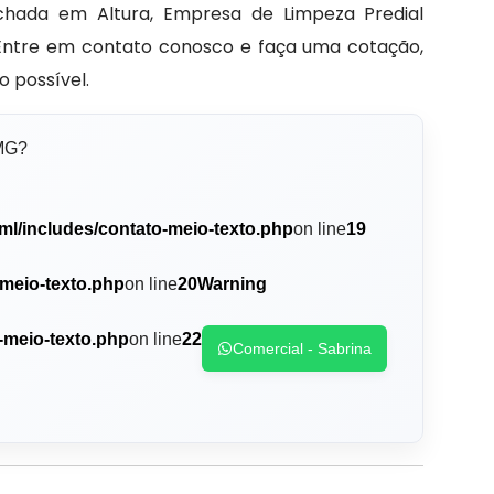
chada em Altura, Empresa de Limpeza Predial
 Entre em contato conosco e faça uma cotação,
 possível.
 MG?
ml/includes/contato-meio-texto.php
on line
19
-meio-texto.php
on line
20
Warning
-meio-texto.php
on line
22
Comercial - Sabrina