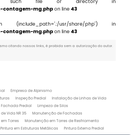
: No such file or directory in
em-contagem-mg.php
on line
43
(include_path='.:/usr/share/php') in
em-contagem-mg.php
on line
43
mesmo citando nossos links, é proibida sem a autorização do autor.
ial
Empresa de Alpinismo
turas
Inspeção Predial
Instalação de Linhas de Vida
 Fachada Predial
Limpeza de Silos
 de Vida NR 35
Manutenção de Fachadas
em Torres
Manutenção em Torres de Resfriamento
Pintura em Estruturas Metálicas
Pintura Externa Predial