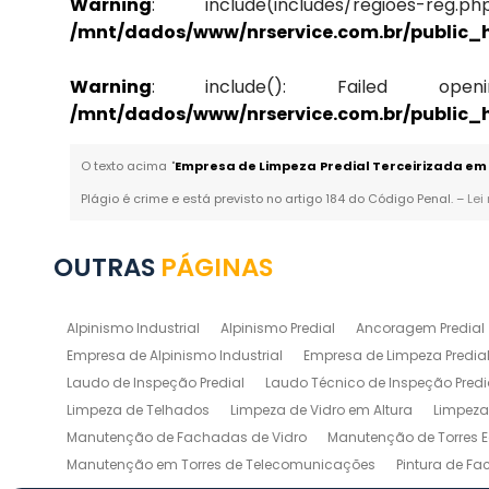
Warning
: include(includes/regi
/mnt/dados/www/nrservice.com.br/public
Warning
: include(): Failed opening 
/mnt/dados/www/nrservice.com.br/public
O texto acima "
Empresa de Limpeza Predial Terceirizada e
Plágio é crime e está previsto no artigo 184 do Código Penal. –
Lei
OUTRAS
PÁGINAS
Alpinismo Industrial
Alpinismo Predial
Ancoragem Predial
Empresa de Alpinismo Industrial
Empresa de Limpeza Predial
Laudo de Inspeção Predial
Laudo Técnico de Inspeção Predi
Limpeza de Telhados
Limpeza de Vidro em Altura
Limpeza 
Manutenção de Fachadas de Vidro
Manutenção de Torres E
Manutenção em Torres de Telecomunicações
Pintura de F