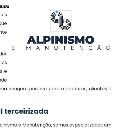
nais
.com.br/public_html/includes/botao-
cos
que
nte
der
 os
s e
ade
a imagem positiva para moradores, clientes e
 terceirizada
pinismo e Manutenção, somos especializados em